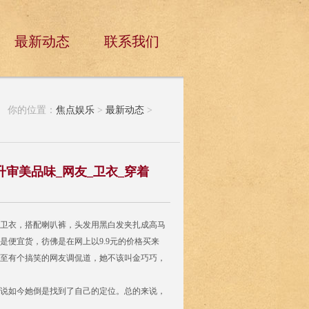
最新动态
联系我们
你的位置：
焦点娱乐
>
最新动态
>
审美品味_网友_卫衣_穿着
卫衣，搭配喇叭裤，头发用黑白发夹扎成高马
便宜货，彷佛是在网上以9.9元的价格买来
甚至有个搞笑的网友调侃道，她不该叫金巧巧，
说如今她倒是找到了自己的定位。总的来说，