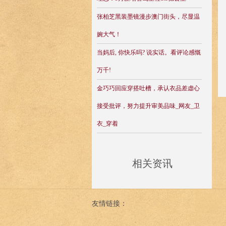
张柏芝黑装墨镜漫步澳门街头，尽显温
婉大气！
当妈后, 你快乐吗? 说实话。看评论感慨
万千!
金巧巧回应穿搭吐槽，承认衣品差虚心
接受批评，努力提升审美品味_网友_卫
衣_穿着
相关资讯
友情链接：