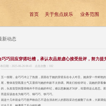
首页
关于焦点娱乐
业务范围
最新动态
金巧巧回应穿搭吐槽，承认衣品差虚心接受批评，努力提升
布日期：2025-06-26 06:45 点击次数：182
五一假期，金巧巧冲上了热搜，原因在于她的穿搭实在令人咋舌。她身穿一件鲜艳的
尾，整体造型既显土气又显得与她的年龄不太协调。网友们纷纷评论，说她的穿着像是
的，头发造型则显得格外不符合她的年纪，难以想象她才50岁，却显得这么老态。
而是应该改名为银巧巧、铜巧巧、铁巧巧。
就连十几年前金巧巧曾声称自己不适合演农村人的那段采访也被翻了出来，大家调侃
过去几天，她遭受了不少的吐槽。