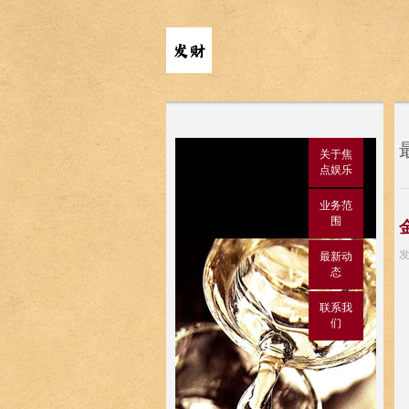
关于焦
点娱乐
业务范
围
发
最新动
态
联系我
们