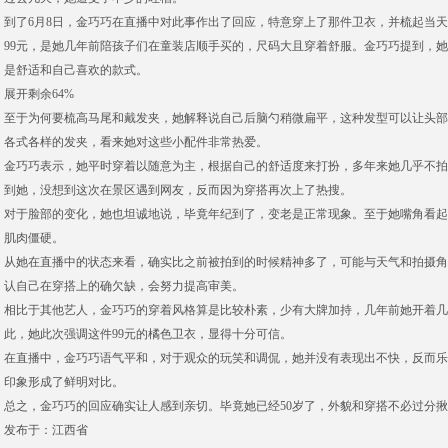
到了6月8日，金巧巧在直播中对此事作出了回应，特意穿上了那件卫衣，并梳起当天
99元，是她几年前陪孩子们在童装店顺手买的，尺码大且穿着舒服。金巧巧提到，
是舒适和自己喜欢的款式。
展开剩余64%
至于为何要梳高马尾和戴发夹，她解释说自己后脑勺稍微扁平，这种发型可以让头部
各式各样的发夹，看来她对这些小配件非常热爱。
金巧巧表示，她平时穿着以随意为主，根据自己的舒适度来打扮，多年来她几乎不拍
到她，没想到这次在景区遇到网友，反而因为穿搭再次上了热搜。
对于脸部的变化，她也坦诚地说，毕竟年纪到了，变老是正常现象。至于她嘴角看起
肌肉僵硬。
从她在直播中的状态来看，确实比之前被拍到的时候精神多了，可能与天气和拍摄角
认自己在穿搭上的确欠缺，会努力提高审美。
相比于其他艺人，金巧巧的穿着风格算是比较朴素，少有大牌加持，几年前她开着几
此，她此次强调这件99元的橘色卫衣，显得十分可信。
在直播中，金巧巧语气平和，对于观众的玩笑和调侃，她并没有表现出不快，反而乐
印象形成了鲜明对比。
总之，金巧巧的回应确实让人感到亲切。毕竟她已经50岁了，外貌和穿搭不必过分
发布于：江西省