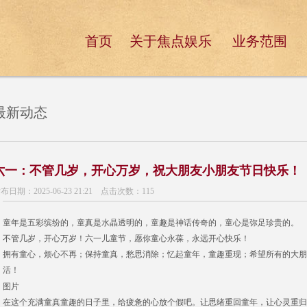
首页
关于焦点娱乐
业务范围
最新动态
六一：不管几岁，开心万岁，祝大朋友小朋友节日快乐！
布日期：2025-06-23 21:21 点击次数：115
童年是五彩缤纷的，童真是水晶透明的，童趣是神话传奇的，童心是弥足珍贵的。
不管几岁，开心万岁！六一儿童节，愿你童心永葆，永远开心快乐！
拥有童心，烦心不再；保持童真，愁思消除；忆起童年，童趣重现；希望所有的大朋
活！
图片
在这个充满童真童趣的日子里，给疲惫的心放个假吧。让思绪重回童年，让心灵重归