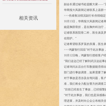
副会长通过秘书处提醒大家——“
华商报大风新闻记者联系上该群
>>>伤者救治情况副行长伤情稳
相关资讯
10月13日，华商报大风新闻记
媳是胸部骨折，是在胸外科治疗，
记者联系医院骨二科，医生谈及罗
在陪护。”
记者希望联系罗某的亲属，医生
>>>鸿蒙智行回应“对于此次事故
10月12日晚，鸿蒙智行授权客
“我们这边已经了解到武汉这起事
记者询问从后台行车数据能否得出
部门进行事故调查，如果需要了解
对于事故是否涉及自驾问题，客户
准，我们将全力配合警方的调查工
“目前已经发生了事故，已经报警
“对于此次事故，我们也是深感痛
理进展，并及时向公众公布相关信