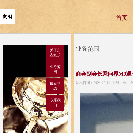
首页
业务范围
关于焦
点娱乐
业务范
围
商会副会长乘问界M9遇
发布日期：2024-10-14 11:56 点击
最新动
态
联系我
们